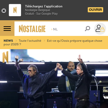
Téléchargez l'application
OUVRIR
Nostalgie Belgique
Gratuit - Sur Google Play
>
NL
NEWS
Toute l'actualité
Est-ce qu'Oasis prépare quelque chose
pour 2026 ?