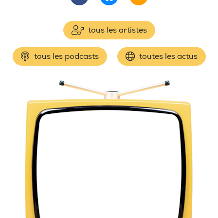
tous les artistes
tous les podcasts
toutes les actus