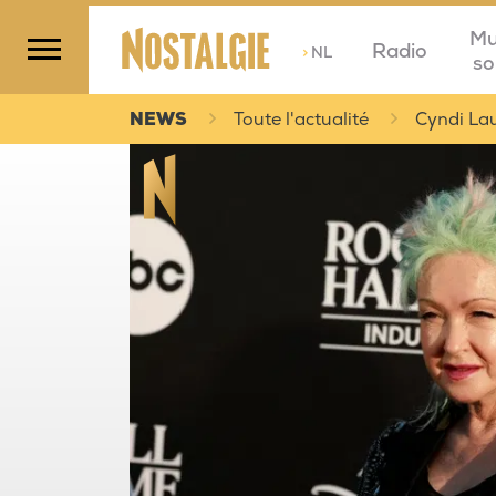
Mu
Radio
>
NL
so
NEWS
Toute l'actualité
Cyndi Lau