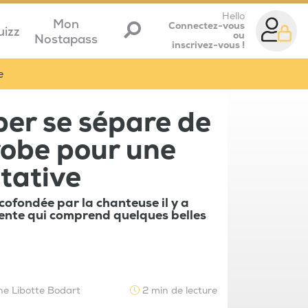
Hello
Mon
Connectez-vous
uizz
ou
Nostapass
inscrivez-vous !
e
er se sépare de
robe pour une
tative
cofondée par la chanteuse il y a
ente qui comprend quelques belles
ne Libotte Bodart
2 min de lecture