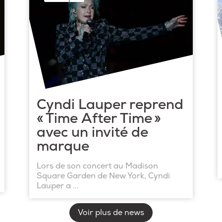
Cyndi Lauper reprend
« Time After Time »
avec un invité de
marque
Lors de son concert au Madison
Square Garden de New York, Cyndi
Lauper a ...
Voir plus de news