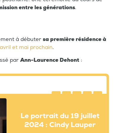
mission entre les générations
.
lement à débuter
sa première résidence à
avril et mai prochain
.
ressé par
Ann-Laurence Dehont
:
Le portrait du 19 juillet
2024 : Cindy Lauper