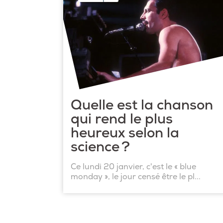
Quelle est la chanson
qui rend le plus
heureux selon la
science ?
Ce lundi 20 janvier, c'est le « blue
monday », le jour censé être le pl...