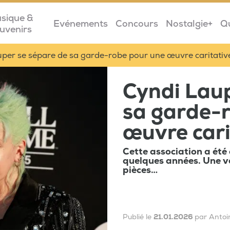
sique &
Evénements
Concours
Nostalgie+
Q
uvenirs
per se sépare de sa garde-robe pour une œuvre caritativ
Cyndi Laup
sa garde-
œuvre cari
Cette association a été 
quelques années. Une v
pièces…
Publié le
21.01.2026
par Antoi