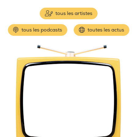
tous les artistes
tous les podcasts
toutes les actus