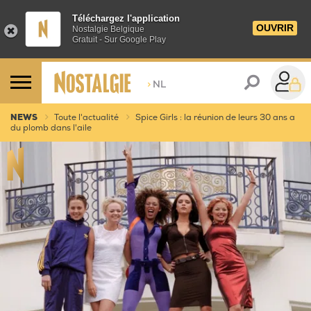
Téléchargez l'application
OUVRIR
Nostalgie Belgique
Gratuit - Sur Google Play
>
NL
NEWS
Toute l'actualité
Spice Girls : la réunion de leurs 30 ans a
du plomb dans l'aile