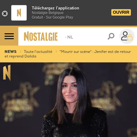
Téléchargez l'application
OUVRIR
Nostalgie Belgique
Gratuit - Sur Google Play
>
NL
NEWS
Toute l'actualité
"Mourir sur scène" : Jenifer est de retour
et reprend Dalida