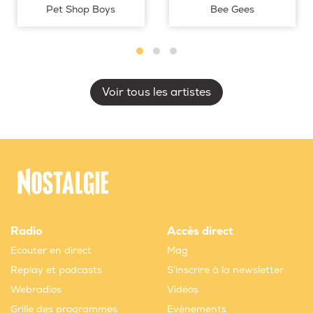
Pet Shop Boys
Bee Gees
Voir tous les artistes
Radio
Accès direct
Ecouter en direct
Mag
Replay et podcasts
S'inscrire à la newsletter
Webradios
Vidéos
Grille des programmes
Evènements