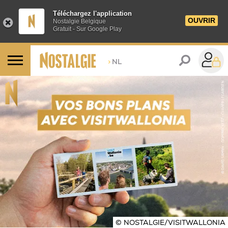
Téléchargez l'application
OUVRIR
Nostalgie Belgique
Gratuit - Sur Google Play
>
NL
© NOSTALGIE/VISITWALLONIA