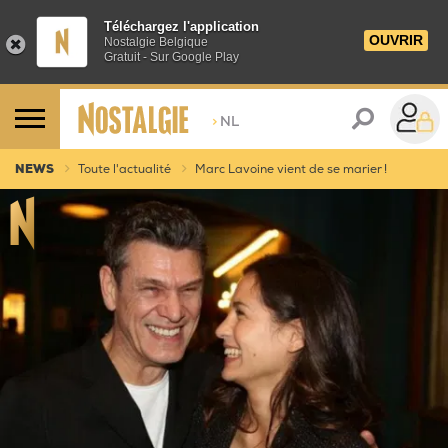
Téléchargez l'application
OUVRIR
Nostalgie Belgique
Gratuit - Sur Google Play
>
NL
NEWS
Toute l'actualité
Marc Lavoine vient de se marier !