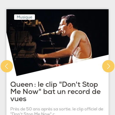
Musique
Queen : le clip "Don't Stop
Me Now" bat un record de
vues
Près de 50 ans après sa sortie, le clip officiel de
"Don't Stop Me Now" c...