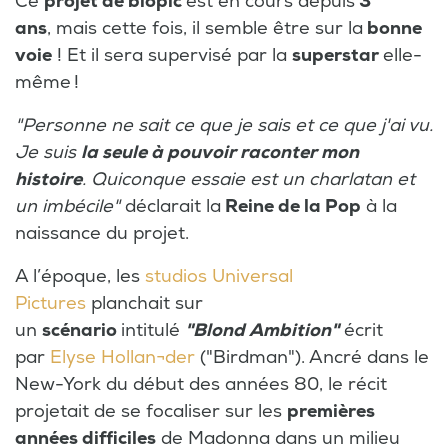
Ce
projet de biopic
est en cours depuis
3
ans
, mais cette fois, il semble être sur la
bonne
voie
! Et il sera supervisé par la
superstar
elle-
même !
"Personne ne sait ce que je sais et ce que j'ai vu.
Je suis
la seule à pouvoir raconter mon
histoire
. Quiconque essaie est un charlatan et
un imbécile"
déclarait la
Reine de la Pop
à la
naissance du projet.
A l’époque, les
studios Universal
Pictures
planchait sur
un
scénario
intitulé
"Blond Ambition"
écrit
par
Elyse Hollan¬der
("Birdman"). Ancré dans le
New-York du début des années 80, le récit
projetait de se focaliser sur les
premières
années difficiles
de Madonna dans un milieu