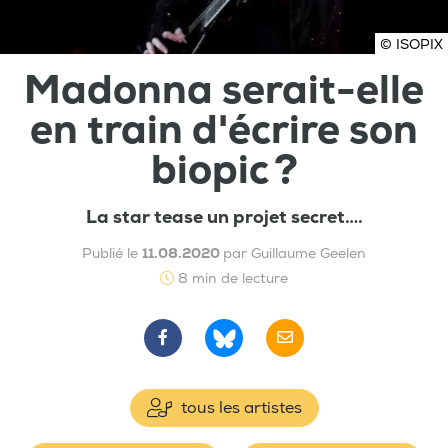
© ISOPIX
Madonna serait-elle
en train d'écrire son
biopic ?
La star tease un projet secret….
Publié le
11.08.2020
par Guillaume Geelen
8 min de lecture
tous les artistes