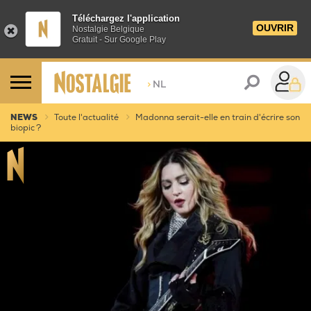
Téléchargez l'application
OUVRIR
Nostalgie Belgique
Gratuit - Sur Google Play
>
NL
NEWS
Toute l'actualité
Madonna serait-elle en train d'écrire son
biopic ?