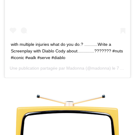
with multiple injuries what do you do.? ...........Write a
Screenplay with Diablo Cody about..............??????? #nuts
#iconic #walk #serve #diablo
Une publication partagée par
Madonna
(@madonna) le
7 Août 2020 à 6 :39 PDT