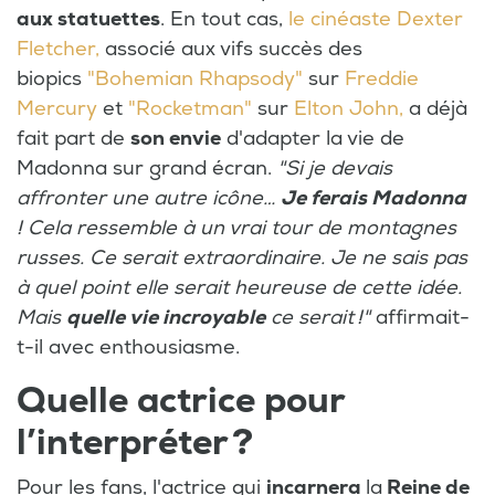
aux statuettes
. En tout cas,
le cinéaste Dexter
Fletcher,
associé aux vifs succès des
biopics
"Bohemian Rhapsody"
sur
Freddie
Mercury
et
"Rocketman"
sur
Elton John,
a déjà
fait part de
son envie
d'adapter la vie de
Madonna sur grand écran.
"Si je devais
affronter une autre icône…
Je ferais Madonna
! Cela ressemble à un vrai tour de montagnes
russes. Ce serait extraordinaire. Je ne sais pas
à quel point elle serait heureuse de cette idée.
Mais
quelle vie incroyable
ce serait !"
affirmait-
t-il avec enthousiasme.
Quelle actrice pour
l’interpréter ?
Pour les fans, l'actrice qui
incarnera
la
Reine de