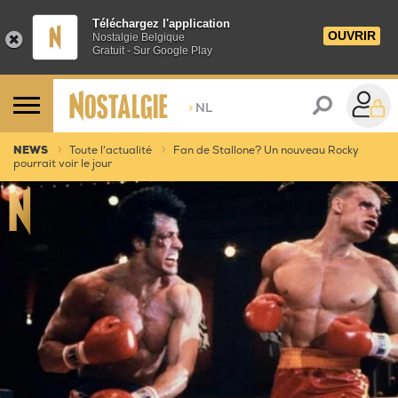
Téléchargez l'application
OUVRIR
Nostalgie Belgique
Gratuit - Sur Google Play
>
NL
NEWS
Toute l'actualité
Fan de Stallone? Un nouveau Rocky
pourrait voir le jour