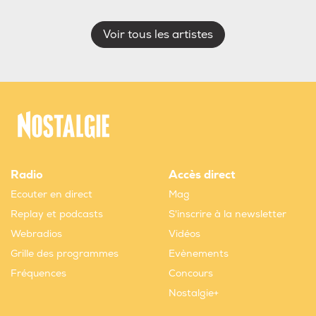
Voir tous les artistes
Radio
Accès direct
Ecouter en direct
Mag
Replay et podcasts
S'inscrire à la newsletter
Webradios
Vidéos
Grille des programmes
Evènements
Fréquences
Concours
Nostalgie+