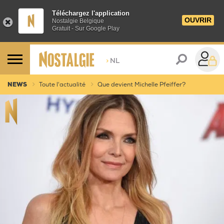
Téléchargez l'application
OUVRIR
Nostalgie Belgique
Gratuit - Sur Google Play
>
NL
NEWS
Toute l'actualité
Que devient Michelle Pfeiffer?