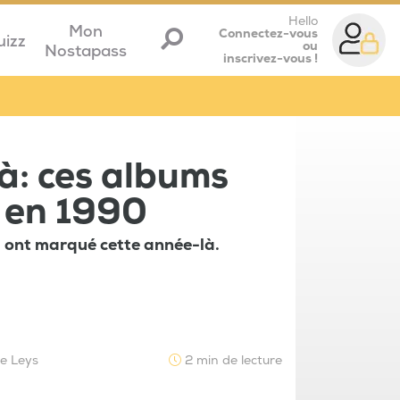
Hello
Mon
Connectez-vous
uizz
ou
Nostapass
inscrivez-vous !
à: ces albums
s en 1990
i ont marqué cette année-là.
le Leys
2 min de lecture