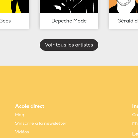
Gees
Depeche Mode
Gérald 
Voir tous les artistes
Accès direct
In
Mag
Cr
S'inscrire à la newsletter
M'
Vidéos
Le