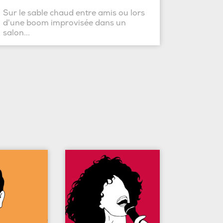
Sur le sable chaud entre amis ou lors
d'une boom improvisée dans un
salon...