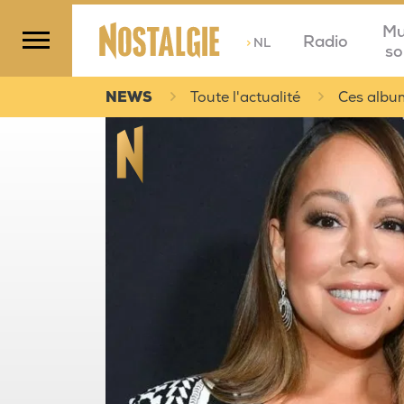
Mu
Radio
>
NL
so
NEWS
Toute l'actualité
Ces album