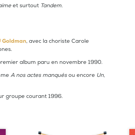
'aime
et surtout
Tandem.
 Goldman
, avec la choriste Carole
ones.
n premier album paru en novembre 1990.
omme
A nos actes manqués
ou encore
Un,
eur groupe courant 1996.