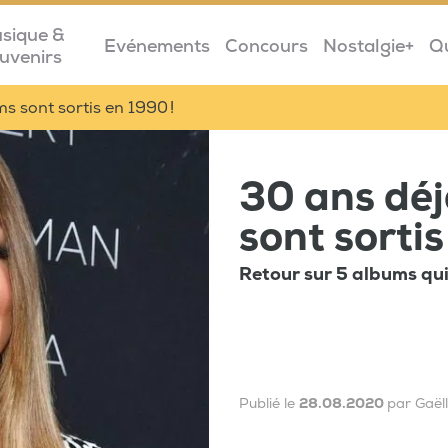
sique &
Evénements
Concours
Nostalgie+
Q
uvenirs
s sont sortis en 1990 !
30 ans déj
sont sorti
Retour sur 5 albums qu
Publié le
28.08.2020
par Gaël