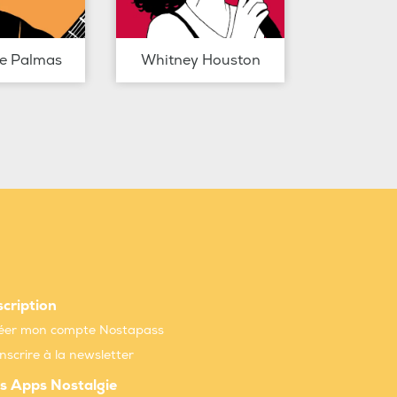
de Palmas
Whitney Houston
scription
éer mon compte Nostapass
inscrire à la newsletter
s Apps Nostalgie