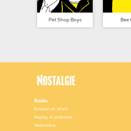
Pet Shop Boys
Bee 
Radio
Ecouter en direct
Replay et podcasts
Webradios