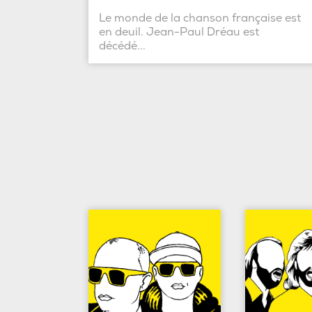
Le monde de la chanson française est
en deuil. Jean-Paul Dréau est
décédé...