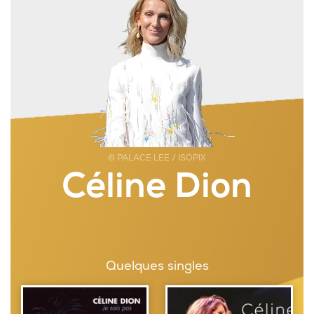
© PALACE LEE / ISOPIX
Céline Dion
Quelques singles