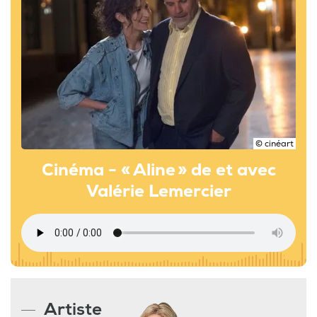
© cinéart
Cinéma - « Aline » de et avec
Valérie Lemercier
Artiste