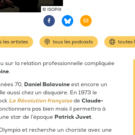
© ISOPIX
 les artistes
tous les podcasts
toutes 
sur la relation professionnelle compliquée
oine
.
nnées 70,
Daniel Balavoine
est encore un
ille aussi chez un disquaire. En 1973 le
rock
La Révolution française
de
Claude-
fonctionnera pas bien mais il permettra à
une star de l’époque
Patrick Juvet
.
'Olympia et recherche un choriste avec une