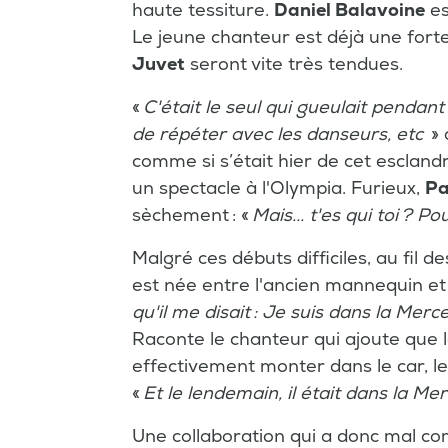
haute tessiture.
Daniel Balavoine
es
Le jeune chanteur est déjà une forte
Juvet
seront vite très tendues.
«
C'était le seul qui gueulait pendant 
de répéter avec les danseurs, etc
» 
comme si s’était hier de cet esclandr
un spectacle à l'Olympia. Furieux,
Pa
sèchement : «
Mais... t'es qui toi ? P
Malgré ces débuts difficiles, au fil d
est née entre l'ancien mannequin et 
qu'il me disait : Je suis dans la Mer
Raconte le chanteur qui ajoute que lo
effectivement monter dans le car, le
«
Et le lendemain, il était dans la Me
Une collaboration qui a donc mal com