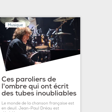
Musique
Ces paroliers de
l'ombre qui ont écrit
des tubes inoubliables
Le monde de la chanson française est
en deuil. Jean-Paul Dréau est