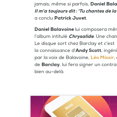
jamais, même si parfois,
Daniel Bal
Il m'a toujours dit : 'Tu chantes de 
a conclu
Patrick Juvet
.
Daniel Balavoine
lui composera m
l’album intitulé
Chrysalide
. Une cha
Le disque sort chez Barclay et c'es
la connaissance d'
Andy Scott
, ingén
par la voix de Balavoine,
Léo Missir
,
de
Barclay
, lui fera signer un contr
bien au-delà.