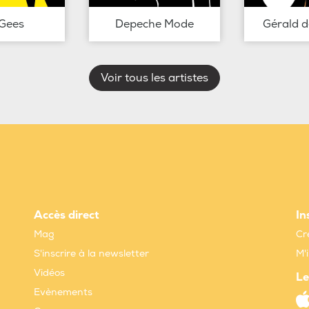
Gees
Depeche Mode
Gérald 
Voir tous les artistes
Accès direct
In
Mag
Cr
S'inscrire à la newsletter
M'
Vidéos
Le
Evènements