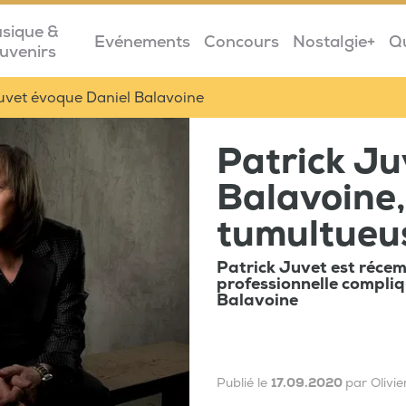
sique &
Evénements
Concours
Nostalgie+
Q
uvenirs
uvet évoque Daniel Balavoine
Patrick Ju
Balavoine,
tumultueu
Patrick Juvet est récem
professionnelle compliq
Balavoine
Publié le
17.09.2020
par Olivie