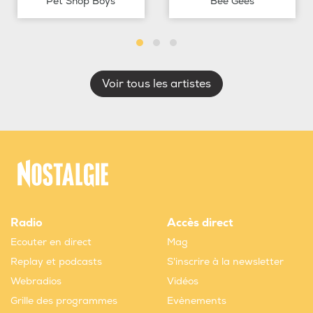
Pet Shop Boys
Bee Gees
Voir tous les artistes
Radio
Accès direct
Ecouter en direct
Mag
Replay et podcasts
S'inscrire à la newsletter
Webradios
Vidéos
Grille des programmes
Evènements