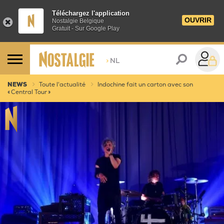
Téléchargez l'application
OUVRIR
Nostalgie Belgique
Gratuit - Sur Google Play
>
NL
NEWS
Toute l'actualité
Indochine fait un carton avec son
« Central Tour »