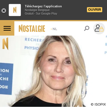
Téléchargez l'application
OUVRIR
Nostalgie Belgique
Gratuit - Sur Google Play
>
NL
© ISOPIX