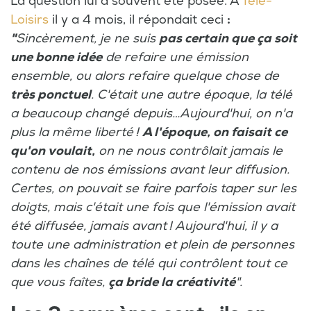
La question lui a souvent été posée.
A
Télé-
Loisirs
il y a 4 mois, il répondait ceci
:
"
Sincèrement, je ne suis
pas certain que ça soit
une bonne idée
de refaire une émission
ensemble, ou alors refaire quelque chose de
très ponctuel
. C'était une autre époque, la télé
a beaucoup changé depuis…Aujourd'hui, on n'a
plus la même liberté !
A l'époque, on faisait ce
qu'on voulait,
on ne nous contrôlait jamais le
contenu de nos émissions avant leur diffusion.
Certes, on pouvait se faire parfois taper sur les
doigts, mais c'était une fois que l'émission avait
été diffusée, jamais avant ! Aujourd'hui, il y a
toute une administration et plein de personnes
dans les chaînes de télé qui contrôlent tout ce
que vous faîtes,
ça bride la créativité
".