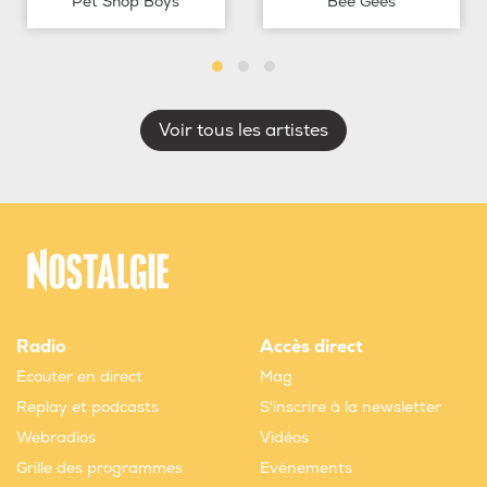
Pet Shop Boys
Bee Gees
Voir tous les artistes
Radio
Accès direct
Ecouter en direct
Mag
Replay et podcasts
S'inscrire à la newsletter
Webradios
Vidéos
Grille des programmes
Evènements