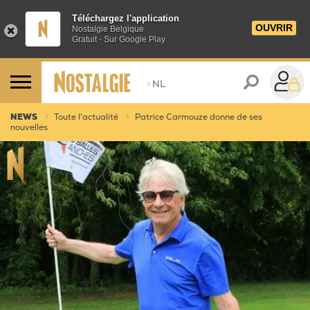
Téléchargez l'application
OUVRIR
Nostalgie Belgique
Gratuit - Sur Google Play
>
NL
NEWS
Toute l'actualité
Patrice Carmouze donne de ses
nouvelles