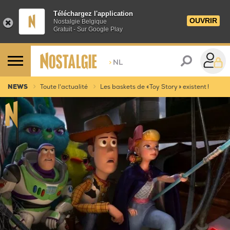
Téléchargez l'application
OUVRIR
Nostalgie Belgique
Gratuit - Sur Google Play
>
NL
NEWS
Toute l'actualité
Les baskets de « Toy Story » existent !