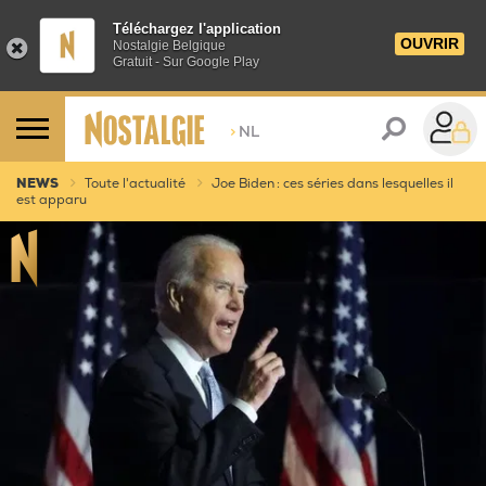
Téléchargez l'application
OUVRIR
Nostalgie Belgique
Gratuit - Sur Google Play
>
NL
NEWS
Toute l'actualité
Joe Biden : ces séries dans lesquelles il
est apparu