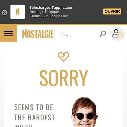
Téléchargez l'application
OUVRIR
Nostalgie Belgique
Gratuit - Sur Google Play
>
NL
SORRY