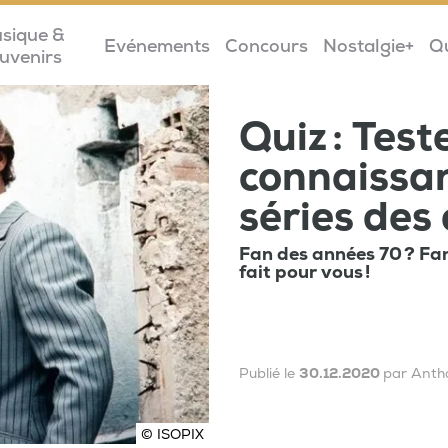
sique &
Evénements
Concours
Nostalgie+
Q
uvenirs
Quiz : Test
connaissan
séries des
Fan des années 70 ? Fan 
fait pour vous !
Publié le
30.12.2020
par Anth
© ISOPIX