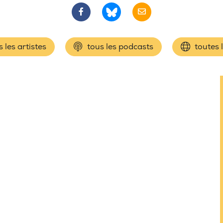
 les artistes
tous les podcasts
toutes 