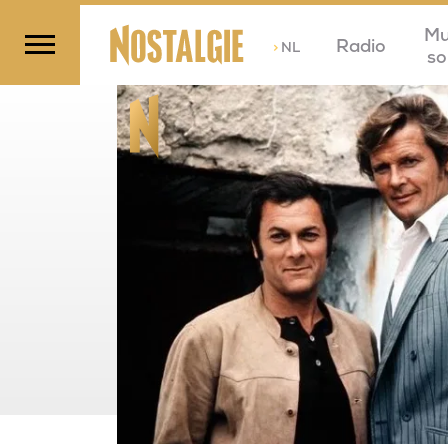
Mu
Radio
>
NL
so