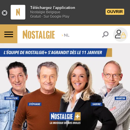
Téléchargez l'application
OUVRIR
Nostalgie Belgique
Gratuit - Sur Google Play
>
NL