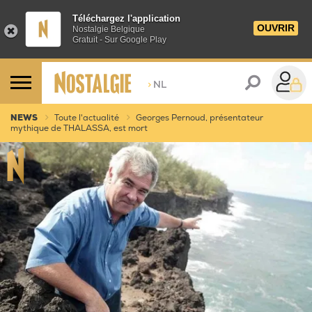
Téléchargez l'application
OUVRIR
Nostalgie Belgique
Gratuit - Sur Google Play
>
NL
NEWS
Toute l'actualité
Georges Pernoud, présentateur
mythique de THALASSA, est mort