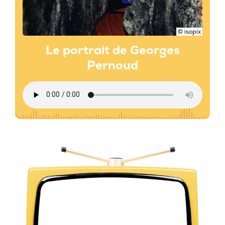
© isopix
Le portrait de Georges
Pernoud