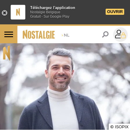
Téléchargez l'application
OUVRIR
Nostalgie Belgique
Gratuit - Sur Google Play
>
NL
© ISOPIX