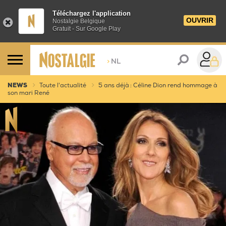
Téléchargez l'application
OUVRIR
Nostalgie Belgique
Gratuit - Sur Google Play
>
NL
NEWS
Toute l'actualité
5 ans déjà : Céline Dion rend hommage à
son mari René