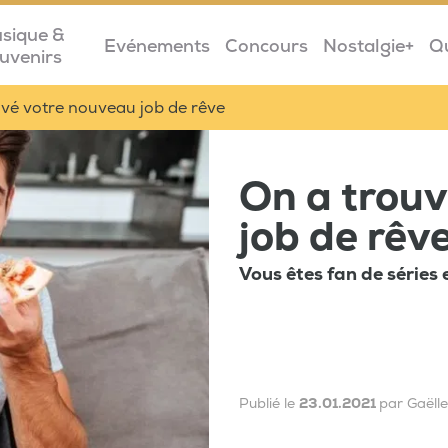
sique &
Evénements
Concours
Nostalgie+
Q
uvenirs
vé votre nouveau job de rêve
On a trou
job de rêv
Vous êtes fan de séries 
Publié le
23.01.2021
par Gaëll