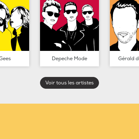
Gees
Depeche Mode
Gérald 
Voir tous les artistes