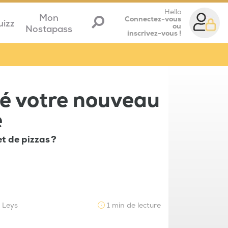
Hello
Mon
Connectez-vous
uizz
ou
Nostapass
inscrivez-vous !
vé votre nouveau
e
et de pizzas ?
e Leys
1 min de lecture