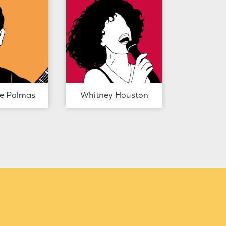
de Palmas
Whitney Houston