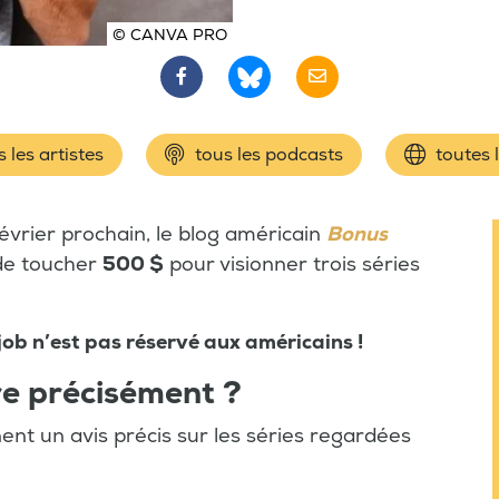
© CANVA PRO
 les artistes
tous les podcasts
toutes 
 février prochain, le blog américain
Bonus
de toucher
500 $
pour visionner trois séries
job n’est pas réservé aux américains !
ire précisément ?
nent un avis précis sur les séries regardées