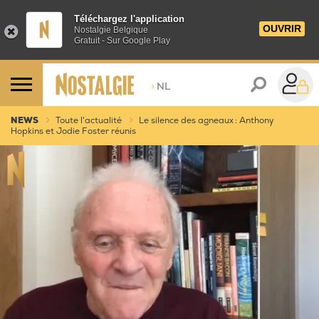
Téléchargez l'application
OUVRIR
Nostalgie Belgique
Gratuit - Sur Google Play
>
NL
NEWS
Toute l'actualité
Le silence des agneaux : Anthony
Hopkins et Jodie Foster réunis