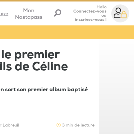
Hello
Mon
Connectez-vous
uizz
ou
Nostapass
inscrivez-vous !
le premier
ls de Céline
ion sort son premier album baptisé
r Labreuil
3 min de lecture