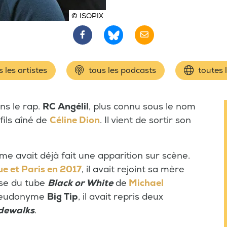
© ISOPIX
 les artistes
tous les podcasts
toutes 
ns le rap.
RC Angélil
, plus connu sous le nom
 fils aîné de
Céline Dion
. Il vient de sortir son
me avait déjà fait une apparition sur scène.
e et Paris en 2017
, il avait rejoint sa mère
ise du tube
Black or White
de
Michael
 pseudonyme
Big Tip
, il avait repris deux
dewalks
.