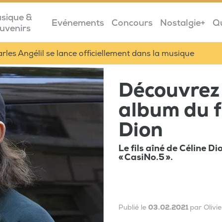
sique &
Evénements
Concours
Nostalgie+
Q
uvenirs
les Angélil se lance officiellement dans la musique
Découvrez 
album du fi
Dion
Le fils aîné de Céline D
« CasiNo.5 ».
Publié le
03.02.2021
par Olivie