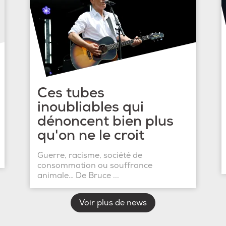
Ces tubes
inoubliables qui
dénoncent bien plus
qu'on ne le croit
Guerre, racisme, société de
consommation ou souffrance
animale… De Bruce ...
Voir plus de news