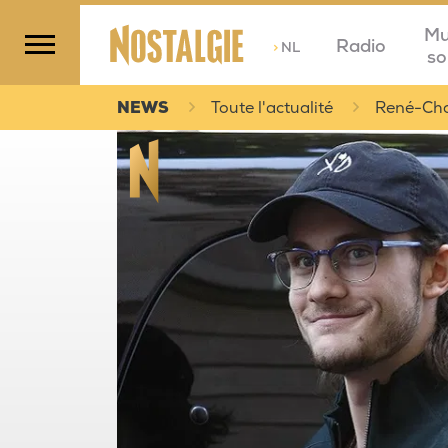
Mu
Radio
>
NL
so
NEWS
Toute l'actualité
René-Char