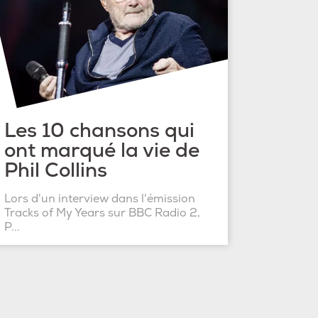
Les 10 chansons qui
ont marqué la vie de
Phil Collins
Lors d'un interview dans l'émission
Tracks of My Years sur BBC Radio 2,
P...