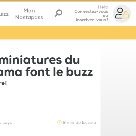
Hello
Mon
Connectez-vous
uizz
ou
Nostapass
inscrivez-vous !
 miniatures du
ma font le buzz
e !
e Leys
2 min de lecture