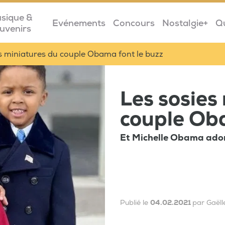
sique &
Evénements
Concours
Nostalgie+
Q
uvenirs
s miniatures du couple Obama font le buzz
Les sosies
couple Oba
Et Michelle Obama ador
Publié le
04.02.2021
par Gaëll