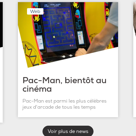
Web
Pac-Man, bientôt au
cinéma
Pac-Man est parmi les plus célèbres
jeux d'arcade de tous les temps
Voir plus de news