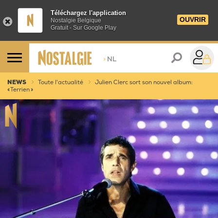
Téléchargez l'application
OUVRIR
Nostalgie Belgique
Gratuit - Sur Google Play
>
NL
NEWS
Toute l'actualité
Julien Clerc sort son nouvel album:
« Terrien »