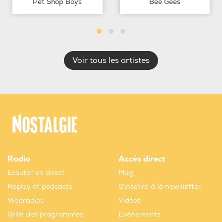
Pet Shop Boys
Bee Gees
Voir tous les artistes
Radio
Accès direct
Ecouter en direct
Mag
Replay et podcasts
S'inscrire à la newsletter
Webradios
Vidéos
Grille des programmes
Evènements