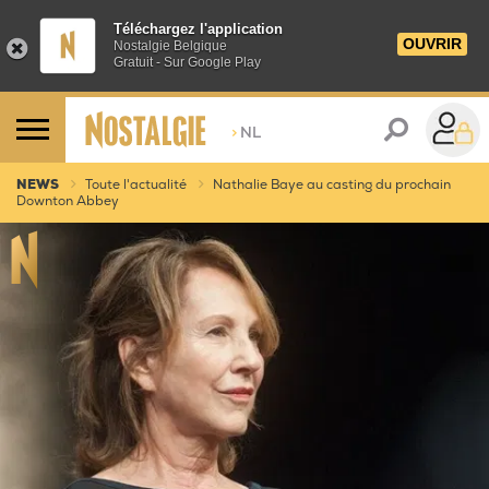
Téléchargez l'application
OUVRIR
Nostalgie Belgique
Gratuit - Sur Google Play
>
NL
NEWS
Toute l'actualité
Nathalie Baye au casting du prochain
Downton Abbey