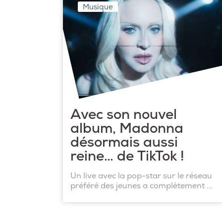
Musique
Avec son nouvel
album, Madonna
désormais aussi
reine… de TikTok !
Un live avec la pop-star sur le réseau
préféré des jeunes a complètement ...