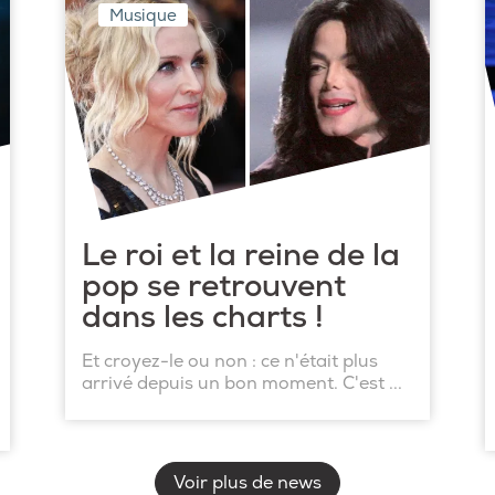
Musique
Le roi et la reine de la
pop se retrouvent
dans les charts !
Et croyez-le ou non : ce n'était plus
arrivé depuis un bon moment. C'est ...
Voir plus de news