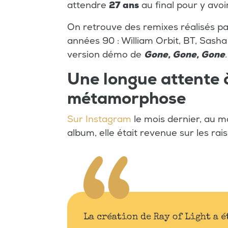
attendre
27 ans
au final pour y avoi
On retrouve des remixes réalisés pa
années 90 : William Orbit, BT, Sash
version démo de
Gone, Gone, Gone
.
Une longue attente à
métamorphose
Sur Instagram
le mois dernier, au m
album, elle était revenue sur les rai
La création de Ray of Light a 