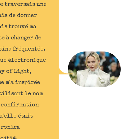
Je traversais une
ais de donner
ais trouvé ma
te à changer de
oins fréquentée.
que électronique
ay of Light,
e m'a inspirée
utilisant le nom
a confirmation
u'elle était
Veronica
moitié.