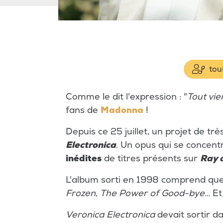
tous
Comme le dit l'expression : "
Tout vie
fans de
Madonna
!
Depuis ce 25 juillet, un projet de trè
Electronica
. Un opus qui se concent
inédites
de titres présents sur
Ray o
L'album sorti en 1998 comprend que
Frozen
,
The Power of Good-bye…
Et
Veronica Electronica
devait sortir d