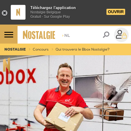
Téléchargez l'application
OUVRIR
Nostalgie Belgique
Gratuit - Sur Google Play
>
NL
NOSTALGIE
Concours
Qui trouvera le Bbox Nostalgie?