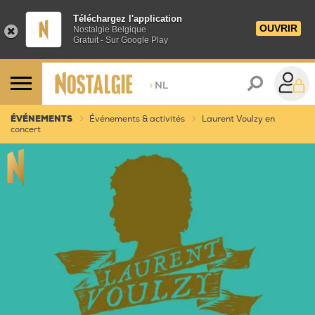
Téléchargez l'application
OUVRIR
Nostalgie Belgique
Gratuit - Sur Google Play
>
NL
ÉVÉNEMENTS
Événements & activités
Laurent Voulzy en
concert