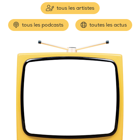
tous les artistes
tous les podcasts
toutes les actus