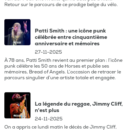
Retour sur le parcours de ce prodige belge du vélo.
David Bowie : Artiste avant-gardiste,
David Bowie a révolutionné la musique et
la mode. Son influence perdure à travers
Patti Smith : une icône punk
ses oeuvres et ses innovations.
célébrée entre cinquantième
anniversaire et mémoires
Stephen Hawking : Le célèbre
27-11-2025
astrophysicien, connu pour ses travaux sur
À 78 ans, Patti Smith revient au premier plan : l’icône
les trous noirs et la cosmologie, a inspiré le
punk célèbre les 50 ans de Horses et publie ses
monde avec sa détermination face à la
mémoires, Bread of Angels. L’occasion de retracer le
parcours singulier d’une artiste totale et engagée.
maladie.
Simone Veil : Figure politique et féministe,
Simone Veil a marqué l'histoire avec ses
La légende du reggae, Jimmy Cliff,
réformes et son combat pour les droits des
n'est plus
femmes.
24-11-2025
On a appris ce lundi matin le décès de Jimmy Cliff,