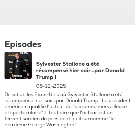
Parmi les personnalités abordées
récemment, retrouvez :
Roland Dumas : Ancien ministre des
Affaires étrangères sous François
Mitterrand, Roland Dumas a marqué la
Episodes
politique française par son influence et ses
nombreuses contributions internationales.
Sylvester Stallone a été
Décédé récemment à l'âge de 101 ans, son
récompensé hier soir…par Donald
portrait revient sur une carrière riche et
Trump !
tumultueuse.
08-12-2025
Direction les Etats-Unis où Sylvester Stallone a été
Dorothée : Icône de la télévision française,
récompensé hier soir…par Donald Trump ! Le président
Dorothée a bercé des générations
américain qualifie l'acteur de "personne merveilleuse
d'enfants avec ses émissions cultes. Son
et spectaculaire". Il faut dire que l'acteur est un
impact sur la culture populaire et son
fervent soutien du président qu'il surnomme "le
deuxième George Washington" !
parcours professionnel sont explorés en
détail.