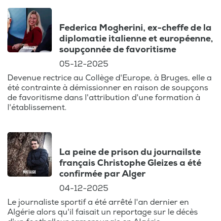
Pierre Niney : Acteur talentueux et étoile
Federica Mogherini, ex-cheffe de la
montante du cinéma français, Pierre Niney
diplomatie italienne et européenne,
est reconnu pour ses performances
soupçonnée de favoritisme
captivantes et son engagement artistique.
05-12-2025
Découvrez son parcours et ses réalisations
Devenue rectrice au Collège d'Europe, à Bruges, elle a
marquantes.
été contrainte à démissionner en raison de soupçons
de favoritisme dans l'attribution d'une formation à
Jean-Pierre Descombes : Animateur
l'établissement.
emblématique, Jean-Pierre Descombes a
su captiver le public français avec son
charisme et sa passion pour la télévision.
La peine de prison du journailste
Son portrait revient sur une carrière riche
français Christophe Gleizes a été
en moments mémorables.
confirmée par Alger
04-12-2025
Kaja Kallas : Première ministre de l'Estonie,
Le journaliste sportif a été arrêté l'an dernier en
Kaja Kallas est une figure politique
Algérie alors qu'il faisait un reportage sur le décès
influente en Europe. Son engagement pour