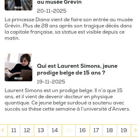
Afrique du Sud et dans le monde.
au musée Grévin
20-11-2025
Le Portait est présenté par Ann-Laurence
La princesse Diana vient de faire son entrée au musée
Dehont.
Grévin. Plus de 28 ans après son tragique décès dans
la capitale française, sa statue est visible depuis ce
matin.
Qui est Laurent Simons, jeune
prodige belge de 15 ans ?
19-11-2025
Laurent Simons est un prodige belge. Il n’a que 15
ans, et il vient de devenir docteur en physique
quantique. Ce jeune belge surdoué a soutenu avec
succès sa thèse cette semaine à l’université d’Anvers.
11
12
13
14
15
16
17
18
19