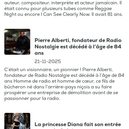
Freddie Mercury : Le charismatique leader
auteur, compositeur, interprète et acteur jamaïcain. Il
du groupe Queen, Freddie Mercury, est
était connu pour plusieurs tubes comme Reggae
célébré pour sa voix exceptionnelle et son
Night ou encore I Can See Clearly Now. Il avait 81 ans.
impact sur la musique rock.
Aretha Franklin : La reine de la soul,
Pierre Alberti, fondateur de Radio
Aretha Franklin, a enchanté des
Nostalgie est décédé à l’âge de 84
générations avec sa voix puissante et ses
ans
chansons emblématiques.
21-11-2025
C’était un visionnaire, un pionnier ! Pierre Alberti,
Marie Curie : Pionnière de la science, Marie
fondateur de Radio Nostalgie est décédé à l’âge de 84
Curie a été la première femme à recevoir
ans Homme de radio et homme de cœur, ce fils de
le prix Nobel, pour ses travaux sur la
bûcheron né dans l'arrière-pays niçois a su faire
prospérer une entreprise de démolition avant de se
radioactivité.
passionner pour la radio.
Nelson Mandela : Symbole de la lutte
contre l'apartheid, Nelson Mandela a
oeuvré pour la justice et l'égalité en
La princesse Diana fait son entrée