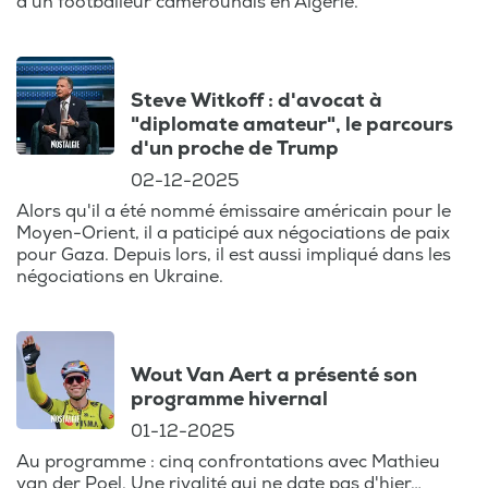
d'un footballeur camerounais en Algérie.
la démocratie et les réformes sociales est
au coeur de cet épisode.
Steve Witkoff : d'avocat à
Redécouvrez également le portrait de
"diplomate amateur", le parcours
personnalités telles que :
d'un proche de Trump
02-12-2025
Jean-Paul Belmondo : L'icône du cinéma
français, récemment décédé, a laissé un
Alors qu'il a été nommé émissaire américain pour le
Moyen-Orient, il a paticipé aux négociations de paix
héritage cinématographique inégalé. Son
pour Gaza. Depuis lors, il est aussi impliqué dans les
portrait revient sur ses rôles
négociations en Ukraine.
emblématiques et son influence sur le
cinéma.
Wout Van Aert a présenté son
Catherine Deneuve : Actrice légendaire,
programme hivernal
Catherine Deneuve continue de briller par
son talent et sa présence sur grand écran.
01-12-2025
Découvrez sa carrière et ses contributions
Au programme : cinq confrontations avec Mathieu
à l'industrie du cinéma.
van der Poel. Une rivalité qui ne date pas d'hier…