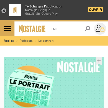
Téléchargez l'application
OUVRIR
Nostalgie Belgique
Gratuit - Sur Google Play
>
NL
Radios
Podcasts
Le portrait