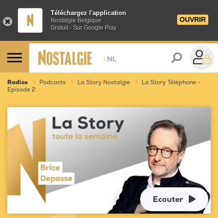
Téléchargez l'application
OUVRIR
Nostalgie Belgique
Gratuit - Sur Google Play
>
NL
Radios
Podcasts
La Story Nostalgie
La Story Téléphone -
Episode 2
Ecouter