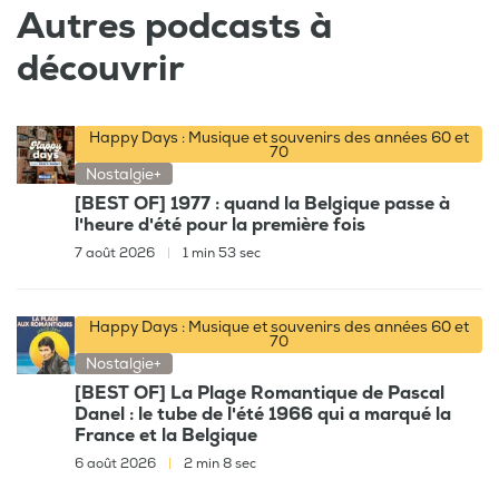
Autres podcasts à
découvrir
Happy Days : Musique et souvenirs des années 60 et
70
Nostalgie+
[BEST OF] 1977 : quand la Belgique passe à
l'heure d'été pour la première fois
7 août 2026
|
1 min 53 sec
Happy Days : Musique et souvenirs des années 60 et
70
Nostalgie+
[BEST OF] La Plage Romantique de Pascal
Danel : le tube de l'été 1966 qui a marqué la
France et la Belgique
6 août 2026
|
2 min 8 sec