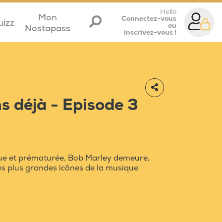
Hello
Mon
Connectez-vous
uizz
ou
Nostapass
inscrivez-vous !
s déjà - Episode 3
e
ue et prématurée, Bob Marley demeure,
es plus grandes icônes de la musique