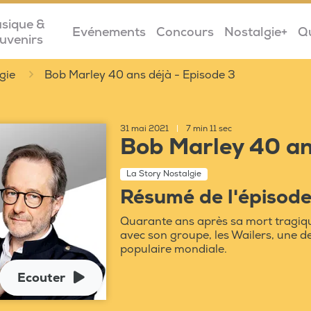
sique &
Evénements
Concours
Nostalgie+
Q
uvenirs
gie
Bob Marley 40 ans déjà - Episode 3
31 mai 2021
|
7 min 11 sec
Bob Marley 40 an
La Story Nostalgie
Résumé de l'épisod
Quarante ans après sa mort tragiq
avec son groupe, les Wailers, une d
populaire mondiale.
Ecouter