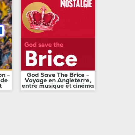
on -
God Save The Brice -
 de
Voyage en Angleterre,
t
entre musique et cinéma