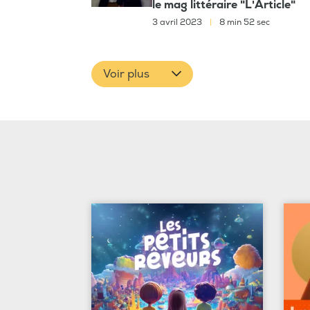
le mag littéraire "L'Article"
3 avril 2023
|
8 min 52 sec
Voir plus