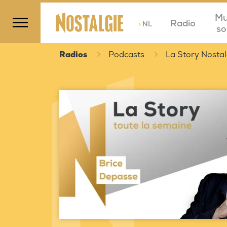
Mu
Radio
>
NL
so
Radios
Podcasts
La Story Nostal