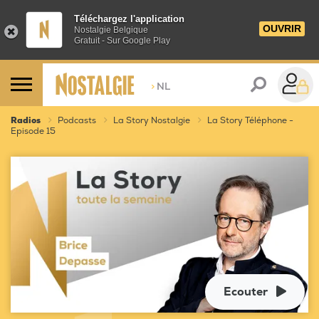
Téléchargez l'application
OUVRIR
Nostalgie Belgique
Gratuit - Sur Google Play
>
NL
Radios
Podcasts
La Story Nostalgie
La Story Téléphone -
Episode 15
Ecouter