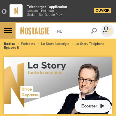
Téléchargez l'application
OUVRIR
Nostalgie Belgique
Gratuit - Sur Google Play
>
NL
Radios
Podcasts
La Story Nostalgie
La Story Téléphone -
Episode 8
Ecouter