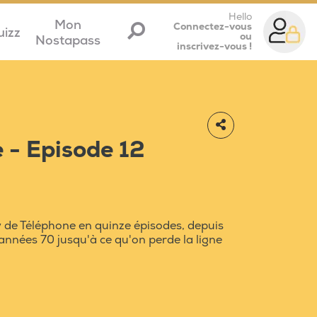
Hello
Mon
Connectez-vous
uizz
ou
Nostapass
inscrivez-vous !
 - Episode 12
y de Téléphone en quinze épisodes, depuis
années 70 jusqu'à ce qu'on perde la ligne