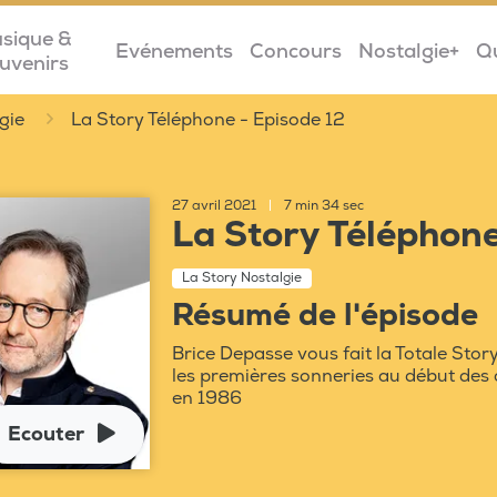
sique &
Evénements
Concours
Nostalgie+
Q
uvenirs
gie
La Story Téléphone - Episode 12
27 avril 2021
|
7 min 34 sec
La Story Téléphone
La Story Nostalgie
Résumé de l'épisode
Brice Depasse vous fait la Totale Stor
les premières sonneries au début des 
en 1986
Ecouter