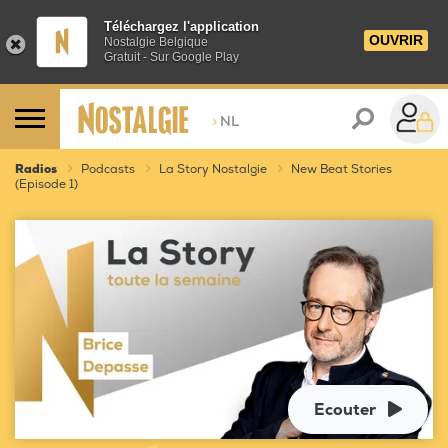
Téléchargez l'application
OUVRIR
Nostalgie Belgique
Gratuit - Sur Google Play
>
NL
Radios
Podcasts
La Story Nostalgie
New Beat Stories
(Episode 1)
Ecouter