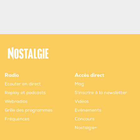
Radio
Accès direct
Ecouter en direct
Mag
Replay et podcasts
S'inscrire à la newsletter
Webradios
Vidéos
Grille des programmes
Evènements
Fréquences
Concours
Nostalgie+