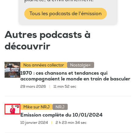
Tous les podcasts de l'émission
Autres podcasts à
découvrir
Nos années collector
Nostalgie+
1970 : ces chansons et tendances qui
accompagnaient le monde en train de basculer
29 mars 2026
|
11 min 52 sec
Mike sur NRJ
NRJ
Emission complète du 10/01/2024
10 janvier 2024
|
2 h 23 min 34 sec