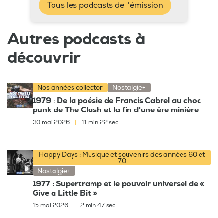
Tous les podcasts de l'émission
Autres podcasts à
découvrir
Nos années collector
Nostalgie+
1979 : De la poésie de Francis Cabrel au choc
punk de The Clash et la fin d'une ère minière
30 mai 2026
|
11 min 22 sec
Happy Days : Musique et souvenirs des années 60 et
70
Nostalgie+
1977 : Supertramp et le pouvoir universel de «
Give a Little Bit »
15 mai 2026
|
2 min 47 sec