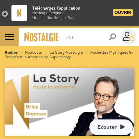
Téléchargez l'application
OUVRIR
Nostalgie Belgique
Gratuit - Sur Google Play
>
NL
Radios
Podcasts
La Story Nostalgie
Pochettes Mythiques 9 :
Breakfast in America de Supertramp
Ecouter