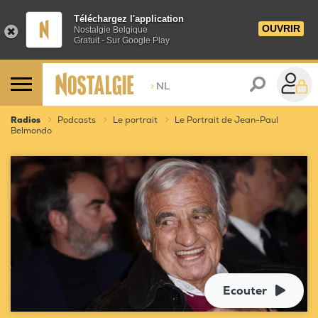
Téléchargez l'application
OUVRIR
Nostalgie Belgique
Gratuit - Sur Google Play
>
NL
Radios
Podcasts
Le portrait
Le Portrait de Jean-Paul
Belmondo
Ecouter