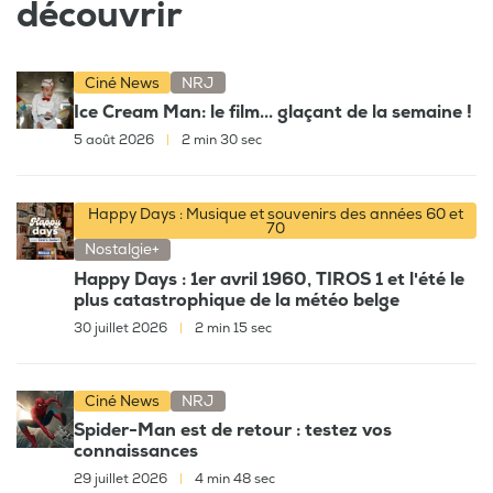
découvrir
Ciné News
NRJ
Ice Cream Man: le film... glaçant de la semaine !
5 août 2026
|
2 min 30 sec
Happy Days : Musique et souvenirs des années 60 et
70
Nostalgie+
Happy Days : 1er avril 1960, TIROS 1 et l'été le
plus catastrophique de la météo belge
30 juillet 2026
|
2 min 15 sec
Ciné News
NRJ
Spider-Man est de retour : testez vos
connaissances
29 juillet 2026
|
4 min 48 sec