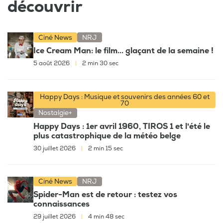
découvrir
Ciné News
NRJ
Ice Cream Man: le film... glaçant de la semaine !
5 août 2026
|
2 min 30 sec
Happy Days : Musique et souvenirs des années 60 et
70
Nostalgie+
Happy Days : 1er avril 1960, TIROS 1 et l'été le
plus catastrophique de la météo belge
30 juillet 2026
|
2 min 15 sec
Ciné News
NRJ
Spider-Man est de retour : testez vos
connaissances
29 juillet 2026
|
4 min 48 sec