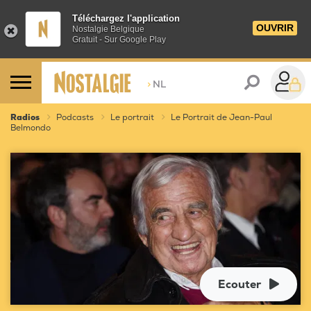
Téléchargez l'application
OUVRIR
Nostalgie Belgique
Gratuit - Sur Google Play
>
NL
Radios
Podcasts
Le portrait
Le Portrait de Jean-Paul
Belmondo
Ecouter