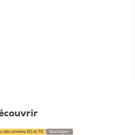
écouvrir
rs des années 60 et 70
Nostalgie+