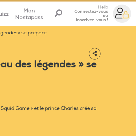
Hello
Mon
Connectez-vous
uizz
ou
Nostapass
inscrivez-vous !
gendes » se prépare
au des légendes » se
 Squid Game » et le prince Charles crée sa