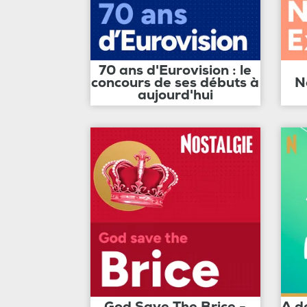
70 ans d'Eurovision : le
concours de ses débuts à
N
aujourd'hui
God Save The Brice -
A d