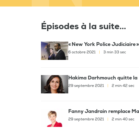
Épisodes à la suite...
« New York Police Judiciaire »
6 octobre 2021
|
3 min 33 sec
Hakima Darhmouch quitte la 
29 septembre 2021
|
2 min 42 sec
Fanny Jandrain remplace Ma
29 septembre 2021
|
2 min 40 sec