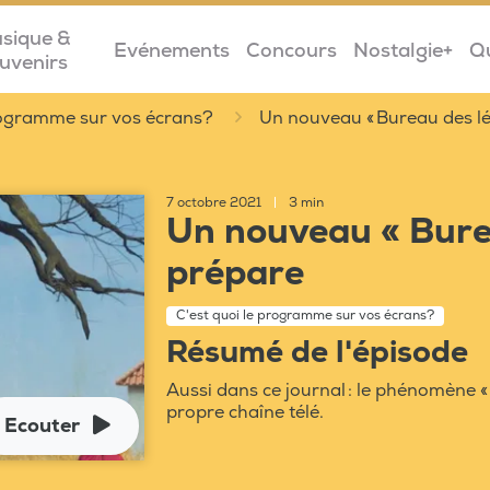
sique &
Evénements
Concours
Nostalgie+
Q
uvenirs
programme sur vos écrans?
Un nouveau « Bureau des lé
7 octobre 2021
|
3 min
Un nouveau « Bure
prépare
C'est quoi le programme sur vos écrans?
Résumé de l'épisode
Aussi dans ce journal : le phénomène «
propre chaîne télé.
Ecouter