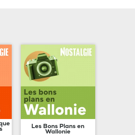
ique
Les Bons Plans en
s
Wallonie