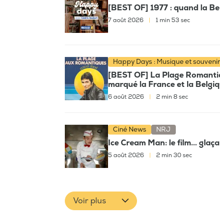
[BEST OF] 1977 : quand la Bel
7 août 2026
|
1 min 53 sec
Happy Days : Musique et souveni
[BEST OF] La Plage Romantiqu
marqué la France et la Belgi
6 août 2026
|
2 min 8 sec
Ciné News
NRJ
Ice Cream Man: le film... glaç
5 août 2026
|
2 min 30 sec
Voir plus