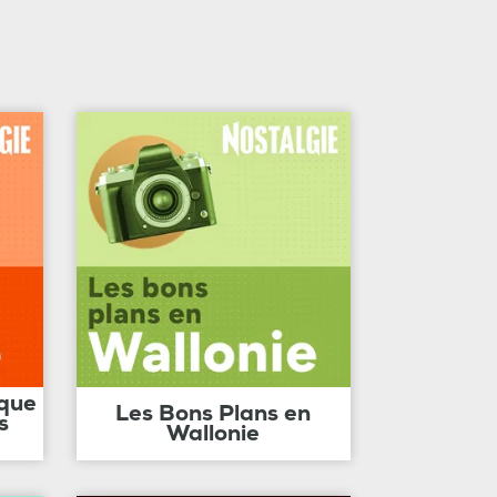
ique
Les Bons Plans en
s
Wallonie