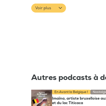
Voir plus
Autres podcasts à d
En Avant la Belgique !
Nostalgi
Imaïna, artiste bruxelloise a
et du lac Titicaca