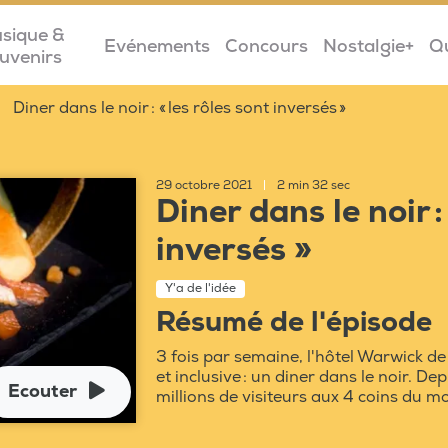
sique &
Evénements
Concours
Nostalgie+
Q
uvenirs
Diner dans le noir : « les rôles sont inversés »
29 octobre 2021
|
2 min 32 sec
Diner dans le noir :
inversés »
Y'a de l'idée
Résumé de l'épisode
3 fois par semaine, l'hôtel Warwick de
et inclusive : un diner dans le noir. De
Ecouter
millions de visiteurs aux 4 coins du m