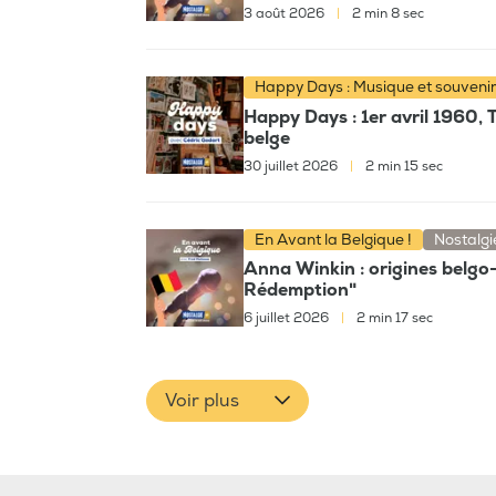
3 août 2026
|
2 min 8 sec
Happy Days : Musique et souveni
Happy Days : 1er avril 1960, 
belge
30 juillet 2026
|
2 min 15 sec
En Avant la Belgique !
Nostalgi
Anna Winkin : origines belgo
Rédemption"
6 juillet 2026
|
2 min 17 sec
Voir plus