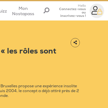
Hello
Mon
Connectez-vous
uizz
ou
Nostapass
inscrivez-vous !
 « les rôles sont
 Bruxelles propose une expérience insolite
puis 2004, le concept a déjà attiré près de 2
onde.