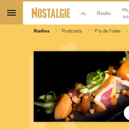
Mu
Radio
>
NL
so
Radios
Podcasts
Y'a de l'idée