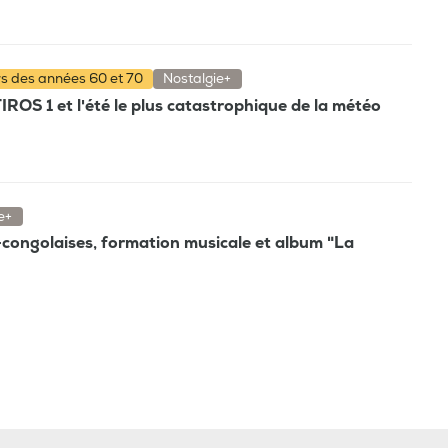
rs des années 60 et 70
Nostalgie+
TIROS 1 et l'été le plus catastrophique de la météo
e+
-congolaises, formation musicale et album "La