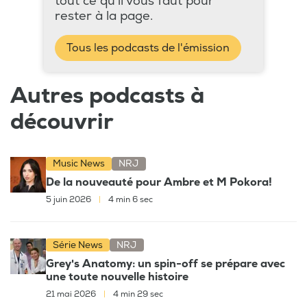
tout ce qu'il vous faut pour
rester à la page.
Tous les podcasts de l'émission
Autres podcasts à
découvrir
Music News
NRJ
De la nouveauté pour Ambre et M Pokora!
5 juin 2026
|
4 min 6 sec
Série News
NRJ
Grey's Anatomy: un spin-off se prépare avec
une toute nouvelle histoire
21 mai 2026
|
4 min 29 sec