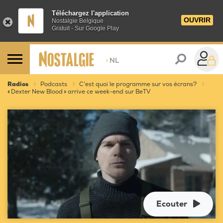
Téléchargez l'application
OUVRIR
Nostalgie Belgique
Gratuit - Sur Google Play
>
NL
Radios
Podcasts
C'est quoi le programme sur vos écrans?
« Dexter New Blood » arrive ce week-end sur BeTV
Ecouter