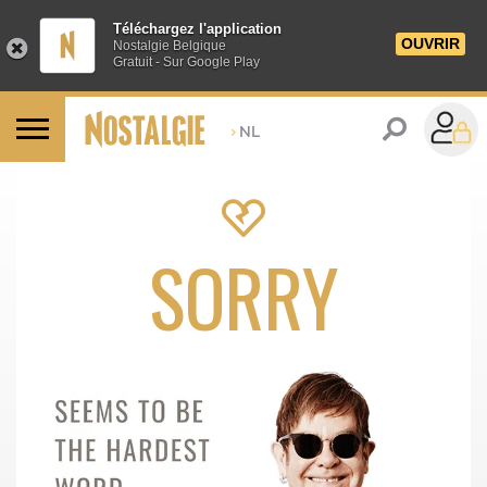
Téléchargez l'application
OUVRIR
Nostalgie Belgique
Gratuit - Sur Google Play
>
NL
SORRY