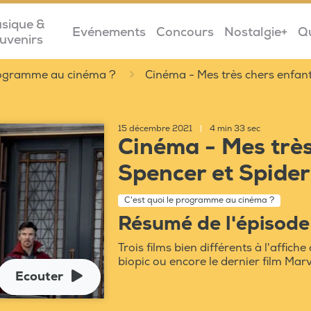
sique &
Evénements
Concours
Nostalgie+
Q
uvenirs
programme au cinéma ?
Cinéma - Mes très chers enfan
15 décembre 2021
|
4 min 33 sec
Cinéma - Mes très
Spencer et Spide
C'est quoi le programme au cinéma ?
Résumé de l'épisode
Trois films bien différents à l'affic
biopic ou encore le dernier film Marve
Ecouter