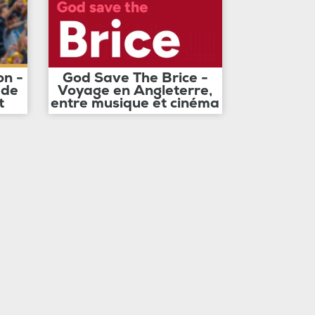
on -
God Save The Brice -
 de
Voyage en Angleterre,
t
entre musique et cinéma