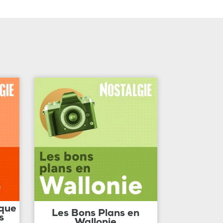
ique
Les Bons Plans en
s
Wallonie