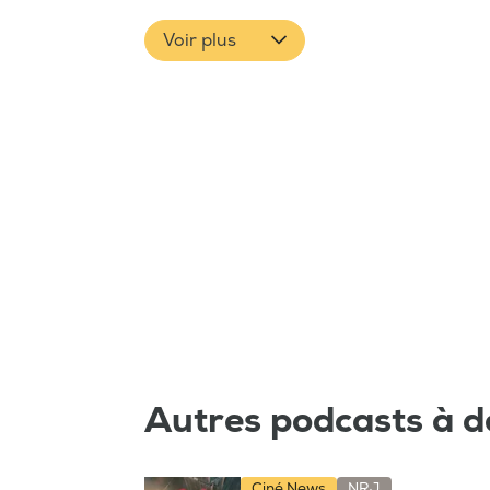
Voir plus
Autres podcasts à d
Ciné News
NRJ