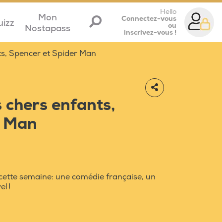
Hello
Mon
Connectez-vous
uizz
ou
Nostapass
inscrivez-vous !
ts, Spencer et Spider Man
 chers enfants,
r Man
he cette semaine: une comédie française, un
l !