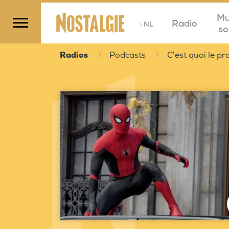
Mu
Radio
>
NL
so
Radios
Podcasts
C'est quoi le 