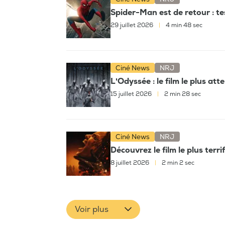
Spider-Man est de retour : t
29 juillet 2026
|
4 min 48 sec
Ciné News
NRJ
L'Odyssée : le film le plus at
15 juillet 2026
|
2 min 28 sec
Ciné News
NRJ
Découvrez le film le plus terri
8 juillet 2026
|
2 min 2 sec
Voir plus